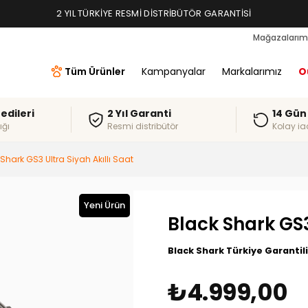
TAKSIT İMKANLARI, ALIŞVERIŞ KREDILERI
2 YIL TÜRKIYE RESMI DISTRIBÜTÖR GARANTISI
Mağazalarım
Tüm Ürünler
Kampanyalar
Markalarımız
O
redileri
2 Yıl Garanti
14 Gün
ığı
Resmi distribütör
Kolay ia
Shark GS3 Ultra Siyah Akıllı Saat
Yeni Ürün
Black Shark GS3
Black Shark Türkiye Garantili
₺4.999,00