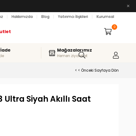
×
ız
Hakkımızda
Blog
Yatırımcı İlişkileri
Kurumsal
0
utlet
 İade
Mağazalarımız
de
Hemen ziyaret et
< < Önceki Sayfaya Dön
 Ultra Siyah Akıllı Saat