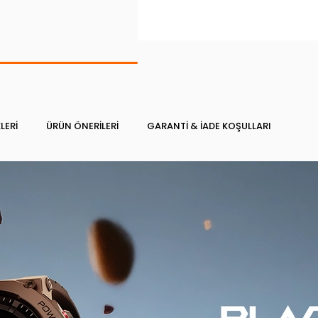
LERI
ÜRÜN ÖNERILERI
GARANTI & İADE KOŞULLARI