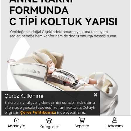
Çerez Kullanımı
Sizlere en iyi alışveriş deneyimini sunabilmek adına
sitemizde çerezler(cookies) kullanmaktayız. Detaylı
bilgi için
Çerez Politikamızı
inceleyebilirsiniz.
Anasayfa
Sepetim
Hesabım
Kategoriler
₺29.999,00
Sepete Ekle