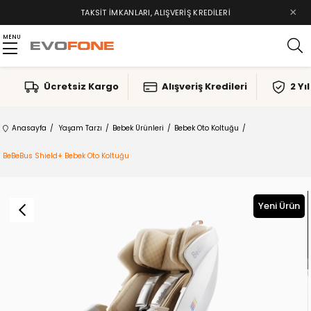
×
PETKIT PAKET ÜRÜNLERINDE VADE FARKSIZ 5 TAKSIT
TAKSIT İMKANLARI, ALIŞVERIŞ KREDILERI
MENU
Ücretsiz Kargo
Alışveriş Kredileri
2 Yı
Anasayfa
Yaşam Tarzı
Bebek Ürünleri
Bebek Oto Koltuğu
BeBeBus Shield+ Bebek Oto Koltuğu
Yeni Ürün