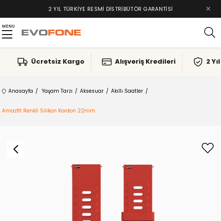
×
2 YIL TÜRKIYE RESMI DISTRIBÜTÖR GARANTISI
MENU
Ücretsiz Kargo
Alışveriş Kredileri
2 Yı
Anasayfa
Yaşam Tarzı
Aksesuar
Akıllı Saatler
Amazfit Renkli Silikon Kordon 22mm