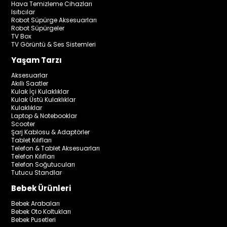
Hava Temizleme Cihazları
Isıtıcılar
Robot Süpürge Aksesuarları
Robot Süpürgeler
TV Box
TV Görüntü & Ses Sistemleri
Yaşam Tarzı
Aksesuarlar
Akıllı Saatler
Kulak İçi Kulaklıklar
Kulak Üstü Kulaklıklar
Kulaklıklar
Laptop & Notebooklar
Scooter
Şarj Kablosu & Adaptörler
Tablet Kılıfları
Telefon & Tablet Aksesuarları
Telefon Kılıfları
Telefon Soğutucuları
Tutucu Standlar
Bebek Ürünleri
Bebek Arabaları
Bebek Oto Koltukları
Bebek Pusetleri