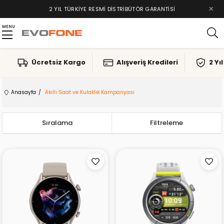
×
TAKSIT İMKANLARI, ALIŞVERIŞ KREDILERI
2 YIL TÜRKIYE RESMI DISTRIBÜTÖR GARANTISI
MENU
Ücretsiz Kargo
Alışveriş Kredileri
2 Yı
Anasayfa
Akıllı Saat ve Kulaklık Kampanyası
Sıralama
Filtreleme