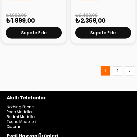
₺1.999,00
₺2.499,00
₺1.899,00
₺2.369,00
Sepete Ekle
Sepete Ekle
1
2
>
Akıllı Telefonlar
Nothing Phone
Poco Modelleri
Redmi Modelleri
Tecno Modelleri
Xiaomi
Evcil Hayvan Ürünleri