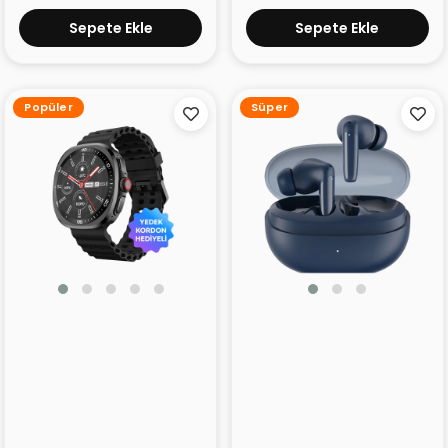
Sepete Ekle
Sepete Ekle
Popüler
Süper
TECNO Watch Neo
TECNO Buds 4