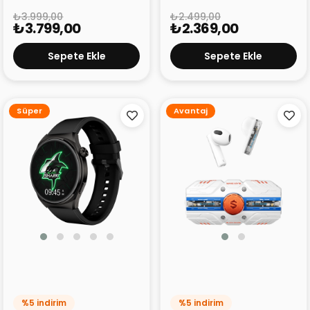
₺3.999,00
₺2.499,00
₺3.799,00
₺2.369,00
Sepete Ekle
Sepete Ekle
Süper
Avantaj
Black Shark S1 Akıllı Saat
Black Shark Rokas 3 TWS
Bluetooth Kulaklık
%5 indirim
%5 indirim