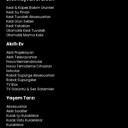
Kedi & Köpek Bakım Ürünleri
Kedi Su Pınarı
Kedi Tuvaleti Aksesuarları
Kedi Ürün Setleri
Kedi Yatakları
Otomatik Kedi Tuvaleti
Otomatik Mama Kabı
Akıllı Ev
Akıllı Projeksiyon
Akıllı Televizyonlar
Hava Nemlendiriciler
Hava Temizleme Cihazları
Isıtıcılar
Robot Süpürge Aksesuarları
Robot Süpürgeler
TV Box
TV Görüntü & Ses Sistemleri
Yaşam Tarzı
Aksesuarlar
Akıllı Saatler
Kulak İçi Kulaklıklar
Kulak Üstü Kulaklıklar
Kulaklıklar