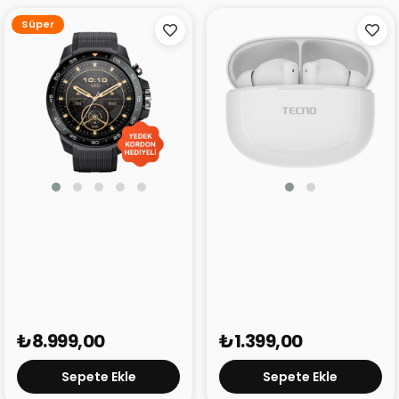
Süper
Mibro Watch GS Explorer
TECNO Buds 4 Air
S
₺8.999,00
₺1.399,00
Sepete Ekle
Sepete Ekle