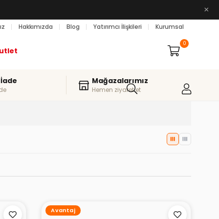
×
ız
Hakkımızda
Blog
Yatırımcı İlişkileri
Kurumsal
0
utlet
 İade
Mağazalarımız
de
Hemen ziyaret et
Avantaj