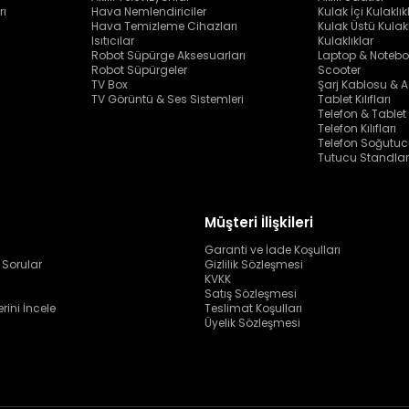
rı
Hava Nemlendiriciler
Kulak İçi Kulaklık
Hava Temizleme Cihazları
Kulak Üstü Kulakl
Isıtıcılar
Kulaklıklar
Robot Süpürge Aksesuarları
Laptop & Notebo
Robot Süpürgeler
Scooter
TV Box
Şarj Kablosu & A
TV Görüntü & Ses Sistemleri
Tablet Kılıfları
Telefon & Tablet
Telefon Kılıfları
Telefon Soğutuc
Tutucu Standlar
Müşteri İlişkileri
Garanti ve İade Koşulları
 Sorular
Gizlilik Sözleşmesi
KVKK
Satış Sözleşmesi
erini İncele
Teslimat Koşulları
Üyelik Sözleşmesi