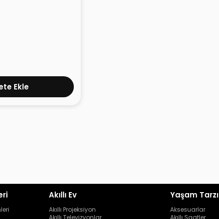
4
te Ekle
eri
Akıllı Ev
Yaşam Tarzı
leri
Akıllı Projeksiyon
Aksesuarlar
Akıllı Televizyonlar
Akıllı Saatler