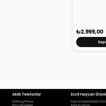
Mibro Watch C
₺2.999,00
Sepe
Akıllı Telefonlar
Evcil Hayvan Ürünl
Nothing Phone
Kedi & Köpek Bakım Ürün
Poco Modelleri
Kedi Su Pınarı