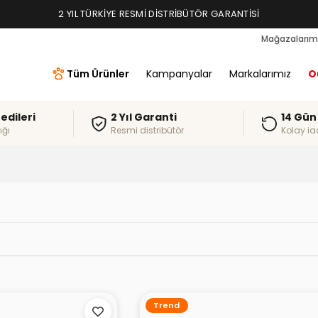
2 YIL TÜRKIYE RESMI DISTRIBÜTÖR GARANTISI
Mağazalarım
Tüm Ürünler
Kampanyalar
Markalarımız
O
redileri
2 Yıl Garanti
14 Gün
ığı
Resmi distribütör
Kolay ia
Trend