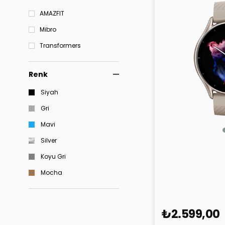
AMAZFIT
Mibro
Transformers
Renk
Siyah
Gri
Mavi
Silver
Amazfit GTR 3
Koyu Gri
Mocha
₺2.599,00