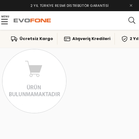
×
2 YIL TÜRKIYE RESMI DISTRIBÜTÖR GARANTISI
MENU
Ücretsiz Kargo
Alışveriş Kredileri
2 Yı