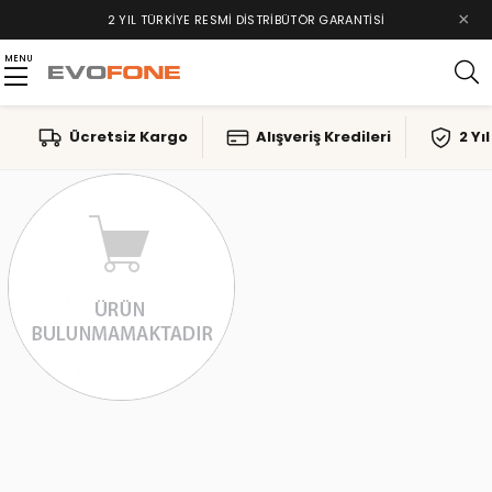
×
2 YIL TÜRKIYE RESMI DISTRIBÜTÖR GARANTISI
MENU
Ücretsiz Kargo
Alışveriş Kredileri
2 Yı