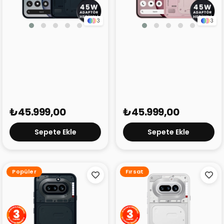
3
3
Nothing Phone (4a)
Nothing Phone (4a)
Siyah 12GB 256GB
Pembe 12GB 256GB
₺45.999,00
₺45.999,00
Sepete Ekle
Sepete Ekle
Popüler
Fırsat