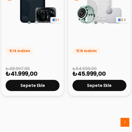
1
2
Nothing Phone 4A 8+256
Nothing Phone 4A
Alana Nothing Ear (A)
12+256 Alana Cmf Watch
Hediye!
3 Pro ve Cmf Buds Pro 2
Hediye!
%14 indirim
%16 indirim
₺48.997,00
₺54.599,00
₺41.999,00
₺45.999,00
Sepete Ekle
Sepete Ekle
1