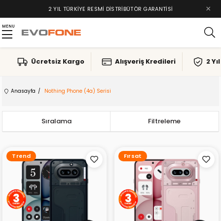
×
2 YIL TÜRKIYE RESMI DISTRIBÜTÖR GARANTISI
MENU
Ücretsiz Kargo
Alışveriş Kredileri
2 Yı
Anasayfa
Nothing Phone (4a) Serisi
Sıralama
Filtreleme
Trend
Fırsat