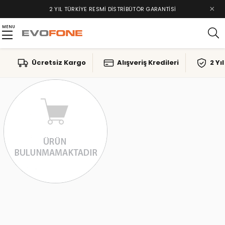
×
2 YIL TÜRKIYE RESMI DISTRIBÜTÖR GARANTISI
MENU
Ücretsiz Kargo
Alışveriş Kredileri
2 Yı