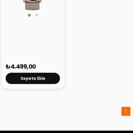
Mibro Watch A3
₺4.499,00
Sepete Ekle
1