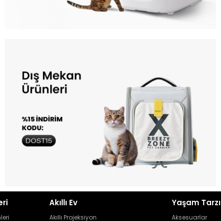
eri
Akıllı Ev
Yaşam Tarzı
leri
Akıllı Projeksiyon
Aksesuarlar