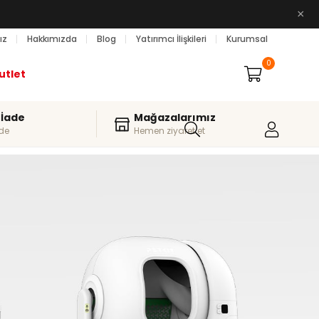
×
ız
Hakkımızda
Blog
Yatırımcı İlişkileri
Kurumsal
0
utlet
 İade
Mağazalarımız
de
Hemen ziyaret et