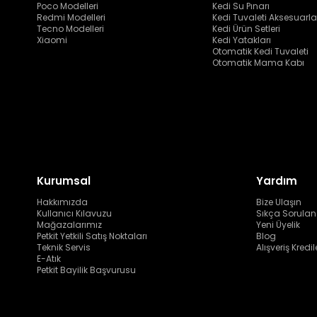
Poco Modelleri
Kedi Su Pınarı
Redmi Modelleri
Kedi Tuvaleti Aksesuarla
Tecno Modelleri
Kedi Ürün Setleri
Xiaomi
Kedi Yatakları
Otomatik Kedi Tuvaleti
Otomatik Mama Kabı
Kurumsal
Yardım
Hakkımızda
Bize Ulaşın
Kullanıcı Kılavuzu
Sıkça Sorulan
Mağazalarımız
Yeni Üyelik
Petkit Yetkili Satış Noktaları
Blog
Teknik Servis
Alışveriş Kredil
E-Atık
Petkit Bayilik Başvurusu