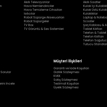
Akıllı Televizyonlar
Akıllı Saatler
rı
Hava Nemlendiriciler
Kulak İçi Kulaklık
Hava Temizleme Cihazları
Kulak Üstü Kulakl
Isıtıcılar
Kulaklıklar
Robot Süpürge Aksesuarları
Laptop & Notebo
Robot Süpürgeler
Scooter
TV Box
Şarj Kablosu & A
TV Görüntü & Ses Sistemleri
Tablet Kılıfları
Telefon & Tablet
Telefon Kılıfları
Telefon Soğutuc
Tutucu Standlar
Müşteri İlişkileri
Garanti ve İade Koşulları
 Sorular
Gizlilik Sözleşmesi
KVKK
Satış Sözleşmesi
erini İncele
Teslimat Koşulları
Üyelik Sözleşmesi