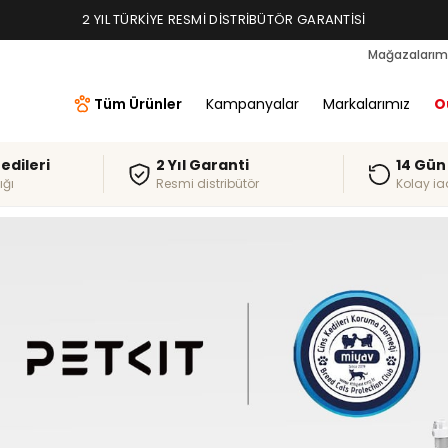
2 YIL TÜRKIYE RESMI DISTRIBÜTÖR GARANTISI
Mağazalarım
Tüm Ürünler
Kampanyalar
Markalarımız
O
redileri
2 Yıl Garanti
14 Gün
ığı
Resmi distribütör
Kolay ia