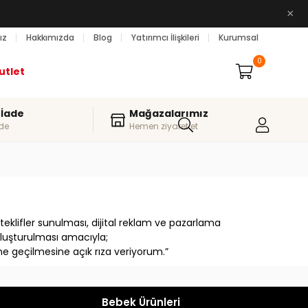
×
ız
Hakkımızda
Blog
Yatırımcı İlişkileri
Kurumsal
0
utlet
 İade
Mağazalarımız
de
Hemen ziyaret et
eklifler sunulması, dijital reklam ve pazarlama
i oluşturulması amacıyla;
ime geçilmesine açık rıza veriyorum.”
Bebek Ürünleri