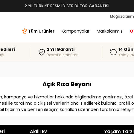
2 YIL TÜRKIYE RESMI DISTRIBÜTÖR GARANTISI
Mağazalarım
Tüm Ürünler
Kampanyalar
Markalarımız
O
redileri
2 Yıl Garanti
14 Gün
ığı
Resmi distribütör
Kolay ia
Açık Rıza Beyanı
n, kampanya ve hizmetler hakkında bilgilendirme yapılması, özel t
esi ile tarafıma ait kişisel verilerin analiz edilerek kullanıcı profil
 bildirim ve benzeri iletişim kanalları üzerinden tarafımla iletiş
eri
Akıllı Ev
Yaşam Tarzı