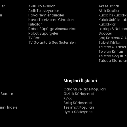
leri
Akıllı Projeksiyon
Aksesuarlar
Akıllı Televizyonlar
Akıllı Saatler
rı
Hava Nemlendiriciler
Kulak İçi Kulaklık
Hava Temizleme Cihazları
Kulak Üstü Kulakl
Isıtıcılar
Kulaklıklar
Robot Süpürge Aksesuarları
Laptop & Notebo
Robot Süpürgeler
Scooter
TV Box
Şarj Kablosu & A
TV Görüntü & Ses Sistemleri
Tablet Kılıfları
Telefon & Tablet
Telefon Kılıfları
Telefon Soğutuc
Tutucu Standlar
Müşteri İlişkileri
Garanti ve İade Koşulları
 Sorular
Gizlilik Sözleşmesi
KVKK
Satış Sözleşmesi
erini İncele
Teslimat Koşulları
Üyelik Sözleşmesi