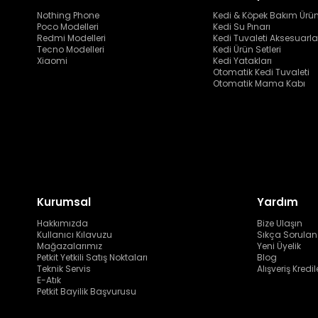
Nothing Phone
Kedi & Köpek Bakım Ürün
Poco Modelleri
Kedi Su Pınarı
Redmi Modelleri
Kedi Tuvaleti Aksesuarla
Tecno Modelleri
Kedi Ürün Setleri
Xiaomi
Kedi Yatakları
Otomatik Kedi Tuvaleti
Otomatik Mama Kabı
Kurumsal
Yardım
Hakkımızda
Bize Ulaşın
Kullanıcı Kılavuzu
Sıkça Sorulan
Mağazalarımız
Yeni Üyelik
Petkit Yetkili Satış Noktaları
Blog
Teknik Servis
Alışveriş Kredil
E-Atık
Petkit Bayilik Başvurusu