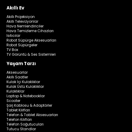
Akıllı Ev
Akıllı Projeksiyon
Akıllı Televizyonlar
Hava Nemlendiriciler
Hava Temizleme Cihazları
Isıtıcılar
Robot Süpürge Aksesuarları
Robot Süpürgeler
TV Box
TV Görüntü & Ses Sistemleri
Yaşam Tarzı
Aksesuarlar
Akıllı Saatler
Kulak İçi Kulaklıklar
Kulak Üstü Kulaklıklar
Kulaklıklar
Laptop & Notebooklar
Scooter
Şarj Kablosu & Adaptörler
Tablet Kılıfları
Telefon & Tablet Aksesuarları
Telefon Kılıfları
Telefon Soğutucuları
Tutucu Standlar