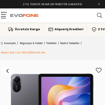
×
2 YIL TÜRKIYE RESMI DISTRIBÜTÖR GARANTISI
MENU
Ücretsiz Kargo
Alışveriş Kredileri
2 Yı
Anasayfa
Bilgisayar & Tablet
Tabletler
Redmi Tabletler
Redmi Pad 2 Gri 4GB 128GB Kılıflı Set