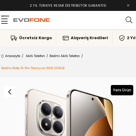
×
2 YIL TÜRKIYE RESMI DISTRIBÜTÖR GARANTISI
MENU
Ücretsiz Kargo
Alışveriş Kredileri
2 Yı
Anasayfa
Akıllı Telefon
Redmi Akıllı Telefon
Redmi Note 15 Pro Titanyum 8GB 256GB
Yeni Ürün