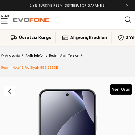
×
2 YIL TÜRKIYE RESMI DISTRIBÜTÖR GARANTISI
MENU
Ücretsiz Kargo
Alışveriş Kredileri
2 Yı
Anasayfa
Akıllı Telefon
Redmi Akıllı Telefon
Redmi Note 15 Pro Siyah 8GB 256GB
Yeni Ürün