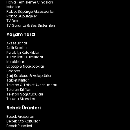
Hava Temizleme Cihazları
Isıtıcılar
Robot Süpürge Aksesuarları
Robot Süpürgeler
TV Box
TV Görüntü & Ses Sistemleri
Yaşam Tarzı
Aksesuarlar
Akıllı Saatler
Kulak İçi Kulaklıklar
Kulak Üstü Kulaklıklar
Kulaklıklar
Laptop & Notebooklar
Scooter
Şarj Kablosu & Adaptörler
Tablet Kılıfları
Telefon & Tablet Aksesuarları
Telefon Kılıfları
Telefon Soğutucuları
Tutucu Standlar
Bebek Ürünleri
Bebek Arabaları
Bebek Oto Koltukları
Bebek Pusetleri