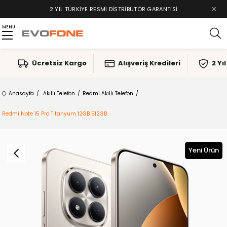
×
2 YIL TÜRKIYE RESMI DISTRIBÜTÖR GARANTISI
MENU
Ücretsiz Kargo
Alışveriş Kredileri
2 Yı
Anasayfa
Akıllı Telefon
Redmi Akıllı Telefon
Redmi Note 15 Pro Titanyum 12GB 512GB
Yeni Ürün