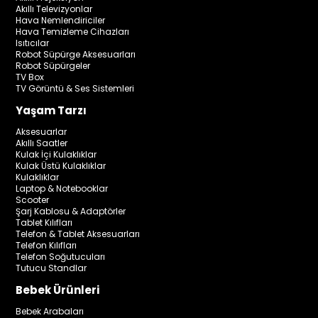
Akıllı Televizyonlar
Hava Nemlendiriciler
Hava Temizleme Cihazları
Isıtıcılar
Robot Süpürge Aksesuarları
Robot Süpürgeler
TV Box
TV Görüntü & Ses Sistemleri
Yaşam Tarzı
Aksesuarlar
Akıllı Saatler
Kulak İçi Kulaklıklar
Kulak Üstü Kulaklıklar
Kulaklıklar
Laptop & Notebooklar
Scooter
Şarj Kablosu & Adaptörler
Tablet Kılıfları
Telefon & Tablet Aksesuarları
Telefon Kılıfları
Telefon Soğutucuları
Tutucu Standlar
Bebek Ürünleri
Bebek Arabaları