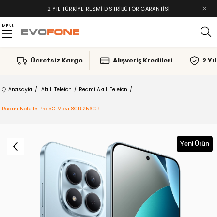
×
2 YIL TÜRKIYE RESMI DISTRIBÜTÖR GARANTISI
MENU
Ücretsiz Kargo
Alışveriş Kredileri
2 Yı
Anasayfa
Akıllı Telefon
Redmi Akıllı Telefon
Redmi Note 15 Pro 5G Mavi 8GB 256GB
Yeni Ürün