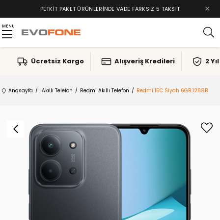
×
PETKIT PAKET ÜRÜNLERINDE VADE FARKSIZ 5 TAKSIT
MENU
Ücretsiz Kargo
Alışveriş Kredileri
2 Yı
Anasayfa
Akıllı Telefon
Redmi Akıllı Telefon
Redmi 15C Siyah 6GB 128GB