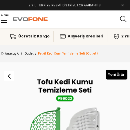
×
TAKSIT İMKANLARI, ALIŞVERIŞ KREDILERI
MENU
Ücretsiz Kargo
Alışveriş Kredileri
2 Yı
Anasayfa
Outlet
Petkit Kedi Kum Temizleme Seti (Outlet)
Yeni Ürün