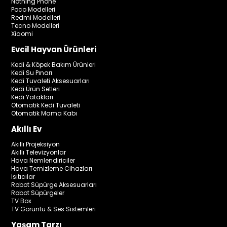
Nothing Phone
Poco Modelleri
Redmi Modelleri
Tecno Modelleri
Xiaomi
Evcil Hayvan Ürünleri
Kedi & Köpek Bakım Ürünleri
Kedi Su Pınarı
Kedi Tuvaleti Aksesuarları
Kedi Ürün Setleri
Kedi Yatakları
Otomatik Kedi Tuvaleti
Otomatik Mama Kabı
Akıllı Ev
Akıllı Projeksiyon
Akıllı Televizyonlar
Hava Nemlendiriciler
Hava Temizleme Cihazları
Isıtıcılar
Robot Süpürge Aksesuarları
Robot Süpürgeler
TV Box
TV Görüntü & Ses Sistemleri
Yaşam Tarzı